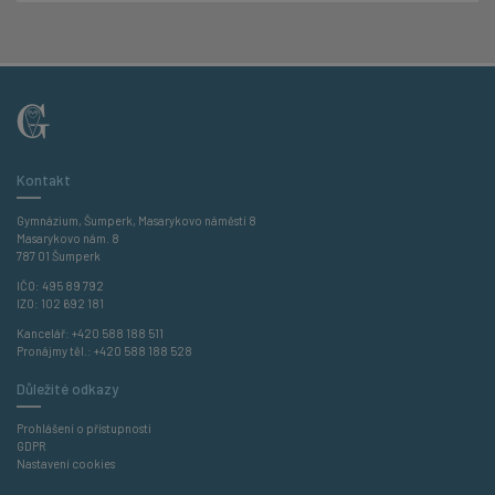
Kontakt
Gymnázium, Šumperk, Masarykovo náměstí 8
Masarykovo nám. 8
787 01 Šumperk
IČO: 495 89 792
IZO: 102 692 181
Kancelář:
+420 588 188 511
Pronájmy těl.:
+420 588 188 528
Důležité odkazy
Prohlášení o přístupnosti
GDPR
Nastavení cookies