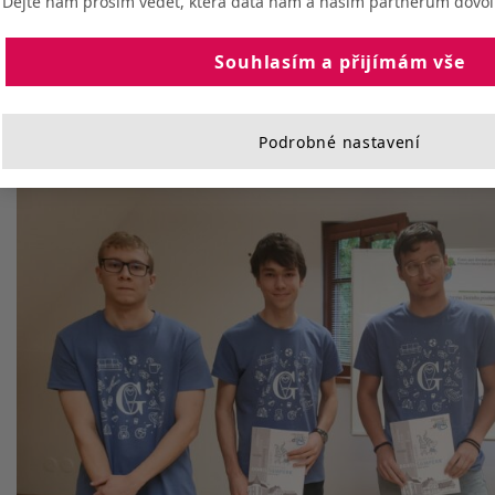
Dejte nám prosím vědět, která data nám a našim partnerům dovolí
obou částech a ve všeobecném testu třetí. Po předvedené prezentaci jsme doufali v
celkem jednoznačný výsledek, ale tříčlenná porota zaměřená na odbornost, grafiku a
projev dala více na tým Slovanského gymnázia Olomouc a o 4 body jsme skončili tedy
Souhlasím a přijímám vše
na druhém místě. I tak samozřejmě považujeme naše umístění vzhledem ke konkurenci
za výborné.
Chlapcům budeme držet palce v dalších soutěžích jako je biologická, geologická
olympiáda a další.
Podrobné nastavení