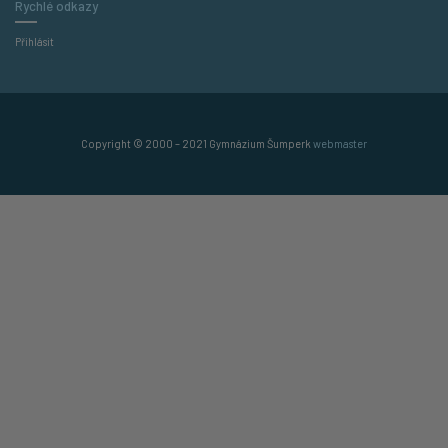
Rychlé odkazy
Přihlásit
Copyright © 2000 – 2021 Gymnázium Šumperk
webmaster