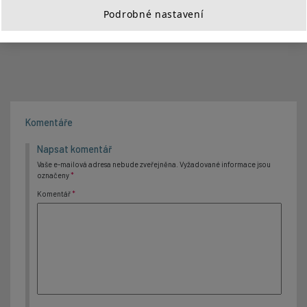
Podrobné nastavení
Lenka Hegerová
Komentáře
Napsat komentář
Vaše e-mailová adresa nebude zveřejněna.
Vyžadované informace jsou
označeny
*
Komentář
*