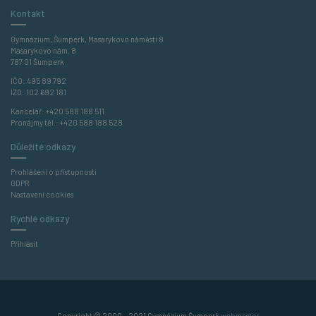
Kontakt
Gymnázium, Šumperk, Masarykovo náměstí 8
Masarykovo nám. 8
787 01 Šumperk
IČO: 495 89 792
IZO: 102 692 181
Kancelář:
+420 588 188 511
Pronájmy těl.:
+420 588 188 528
Důležité odkazy
Prohlášení o přístupnosti
GDPR
Nastavení cookies
Rychlé odkazy
Přihlásit
Copyright © 2000 – 2021 Gymnázium Šumperk
webmaster