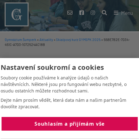
Menu
Gymnázium Šumperk
»
Aktuality
»
Skialpový kurz GYMSPK 2025
»
55BE7B2E-7D34-
451C-A7D3-1072524AC18B
55BE7B2E-7D34-451C-A7D3-1072524AC18B
Nastavení soukromí a cookies
Soubory cookie používáme k analýze údajů o našich
25. 3. 2025
-
Marek Mikuláš
návštěvnících. Některé jsou pro fungování webu nezbytné, o
osudu ostatních můžete rozhodnout sami.
Dejte nám prosím vědět, která data nám a našim partnerům
dovolíte zpracovat.
Souhlasím a přijímám vše