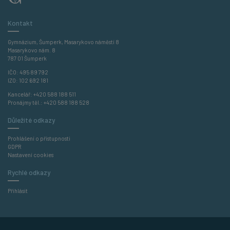
Kontakt
Gymnázium, Šumperk, Masarykovo náměstí 8
Masarykovo nám. 8
787 01 Šumperk
IČO: 495 89 792
IZO: 102 692 181
Kancelář:
+420 588 188 511
Pronájmy těl.:
+420 588 188 528
Důležité odkazy
Prohlášení o přístupnosti
GDPR
Nastavení cookies
Rychlé odkazy
Přihlásit