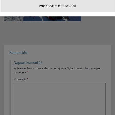
Podrobné nastavení
Komentáře
Napsat komentář
Vaše e-mailová adresa nebude zveřejněna.
Vyžadované informace jsou
označeny
*
Komentář
*