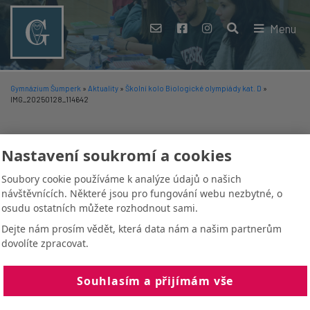
Menu
Gymnázium Šumperk
»
Aktuality
»
Školní kolo Biologické olympiády kat. D
»
IMG_20250128_114642
IMG_20250128_114642
Nastavení soukromí a cookies
Soubory cookie používáme k analýze údajů o našich
28. 1. 2025
-
Marie Jankovská
návštěvnících. Některé jsou pro fungování webu nezbytné, o
osudu ostatních můžete rozhodnout sami.
Dejte nám prosím vědět, která data nám a našim partnerům
dovolíte zpracovat.
Souhlasím a přijímám vše