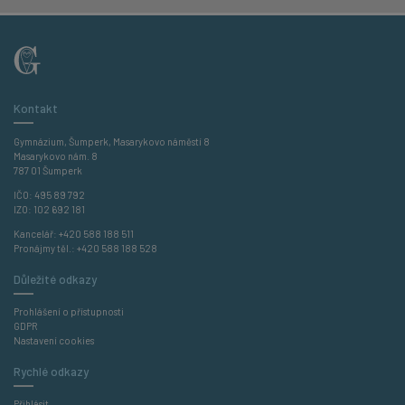
Kontakt
Gymnázium, Šumperk, Masarykovo náměstí 8
Masarykovo nám. 8
787 01 Šumperk
IČO: 495 89 792
IZO: 102 692 181
Kancelář:
+420 588 188 511
Pronájmy těl.:
+420 588 188 528
Důležité odkazy
Prohlášení o přístupnosti
GDPR
Nastavení cookies
Rychlé odkazy
Přihlásit