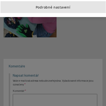
Podrobné nastavení
Komentáře
Napsat komentář
Vaše e-mailová adresa nebude zveřejněna.
Vyžadované informace jsou
označeny
*
Komentář
*