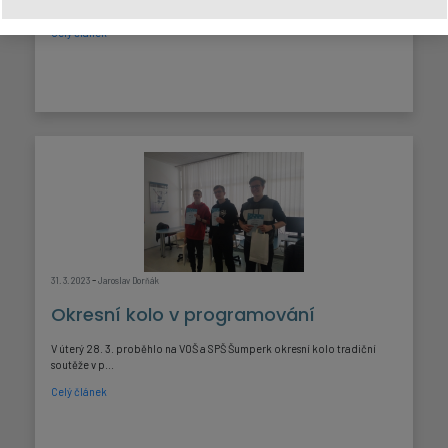
projekt...
Celý článek
-
31. 3. 2023
Jaroslav Dorňák
Okresní kolo v programování
V úterý 28. 3. proběhlo na VOŠ a SPŠ Šumperk okresní kolo tradiční
soutěže v p...
Celý článek