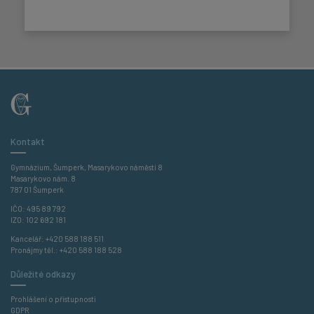
Kontakt
Gymnázium, Šumperk, Masarykovo náměstí 8
Masarykovo nám. 8
787 01 Šumperk
IČO: 495 89 792
IZO: 102 692 181
Kancelář:
+420 588 188 511
Pronájmy těl.:
+420 588 188 528
Důležité odkazy
Prohlášení o přístupnosti
GDPR