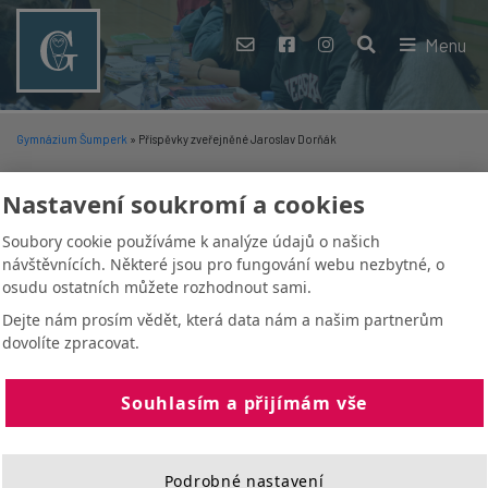
Menu
Gymnázium Šumperk
»
Příspěvky zveřejněné Jaroslav Dorňák
Nastavení soukromí a cookies
Soubory cookie používáme k analýze údajů o našich
návštěvnících. Některé jsou pro fungování webu nezbytné, o
osudu ostatních můžete rozhodnout sami.
Dejte nám prosím vědět, která data nám a našim partnerům
dovolíte zpracovat.
-
27. 4. 2023
Jaroslav Dorňák
Souhlasím a přijímám vše
Partnerská kooperace – hospitace
ICT
Ve středu 26. 4. v odpoledních hodinách proběhla na naší škole v rámci
Podrobné nastavení