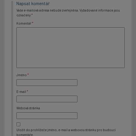
Napsat komentář
Vaše e-mailová adresa nebude zveřejněna.
Vyžadované informace jsou
označeny
*
Komentář
*
Jméno
*
E-mail
*
Webová stránka
Uložit do prohlížeče jméno, e-mail a webovou stránku pro budoucí
komentáře.