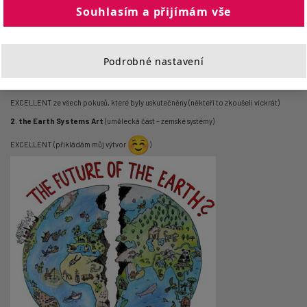
Souhlasím a přijímám vše
„Především zde funguje jiný systém hodnocení, než jsme zvyklí. Je zde kategorie nejvyšší
„
Excellent
„, pak „
Very Good
„, “
Good
„, a potom účast bez hodnocení.
Mně se podařily tyto výsledky:“
Podrobné nastavení
1. Mise na Mars
( v týmu s Estonkou a Španělem)
EXCELLENT při 1. pokusu mise na Mars – nejvyšší skóre ze všech
EXCELLENT ze všech pokusů, které byly uskutečněny (někteří to zkoušeli víckrát)
2
.
the Earth Systems Art
(umělecká část – zemské systémy)
EXCELLENT (přikládám můj výtvor
)