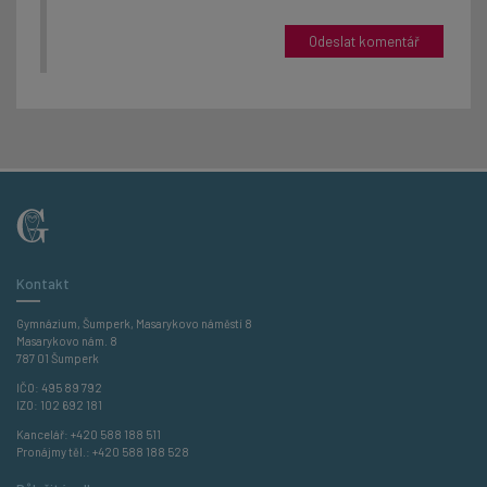
Kontakt
Gymnázium, Šumperk, Masarykovo náměstí 8
Masarykovo nám. 8
787 01 Šumperk
IČO: 495 89 792
IZO: 102 692 181
Kancelář:
+420 588 188 511
Pronájmy těl.:
+420 588 188 528