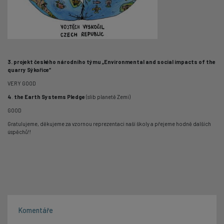
3. projekt českého národního týmu „Environmental and social impacts of the
quarry Sýkořice“
VERY GOOD
4
.
the Earth Systems Pledge
(slib planetě Zemi)
GOOD
Gratulujeme, děkujeme za vzornou reprezentaci naší školy a přejeme hodně dalších
úspěchů!!
Komentáře