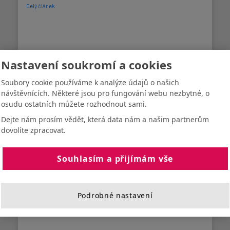
Celý článek
Nastavení soukromí a cookies
Soubory cookie používáme k analýze údajů o našich
návštěvnících. Některé jsou pro fungování webu nezbytné, o
osudu ostatních můžete rozhodnout sami.
Dejte nám prosím vědět, která data nám a našim partnerům
dovolíte zpracovat.
-
12. 2. 2026
Lenka Hegerová
Souhlasím a přijímám vše
Chemická olympiáda – školní kolo
kat. D
Začátek února je vždy časem, kdy ožívá chemická laboratoř. V letošním
Podrobné nastavení
ročníku ...
Celý článek