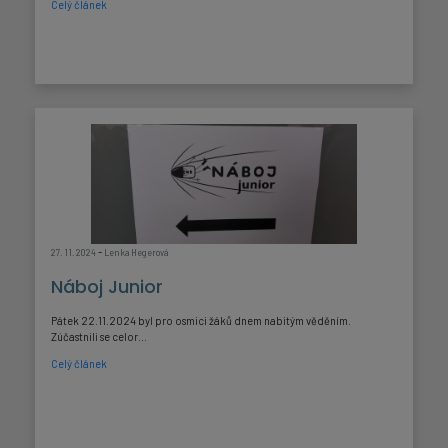
Celý článek
-
27. 11. 2024
Lenka Hegerová
Náboj Junior
Pátek 22.11.2024 byl pro osmici žáků dnem nabitým věděním.
Zúčastnili se celor...
Celý článek