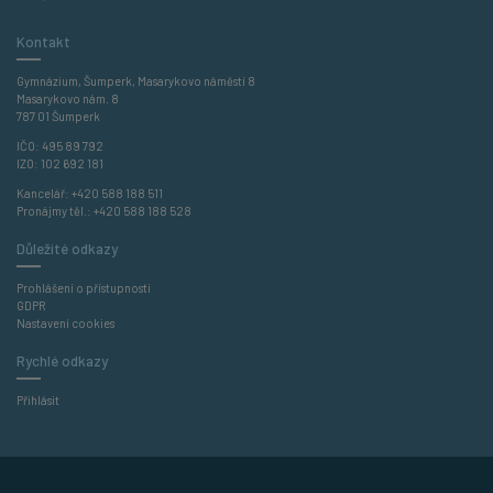
Kontakt
Gymnázium, Šumperk, Masarykovo náměstí 8
Masarykovo nám. 8
787 01 Šumperk
IČO: 495 89 792
IZO: 102 692 181
Kancelář:
+420 588 188 511
Pronájmy těl.:
+420 588 188 528
Důležité odkazy
Prohlášení o přístupnosti
GDPR
Nastavení cookies
Rychlé odkazy
Přihlásit