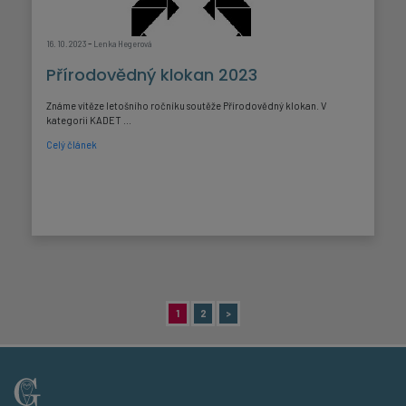
-
16. 10. 2023
Lenka Hegerová
Přírodovědný klokan 2023
Známe vítěze letošního ročníku soutěže Přírodovědný klokan. V
kategorii KADET ...
Celý článek
1
2
>