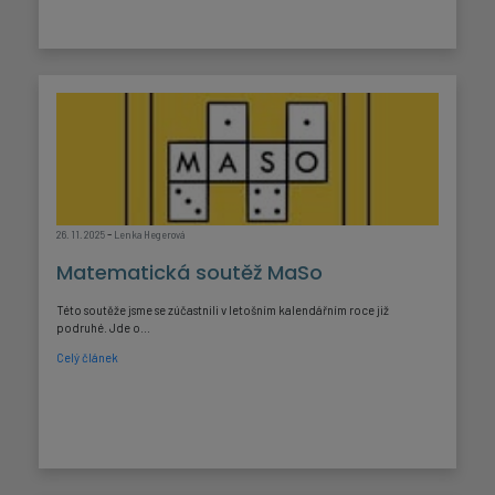
-
26. 11. 2025
Lenka Hegerová
Matematická soutěž MaSo
Této soutěže jsme se zúčastnili v letošním kalendářním roce již
podruhé. Jde o...
Celý článek