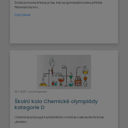
Druhá polovina března je čas, kdy na gymnaziální scénu přibíhá
Matematický klo...
Celý článek
-
18. 2. 2025
Lenka Hegerová
Školní kolo Chemické olympiády
kategorie D
I chemie se připojuje k předmětům v nichž se u nás na škole koná
„domácí...