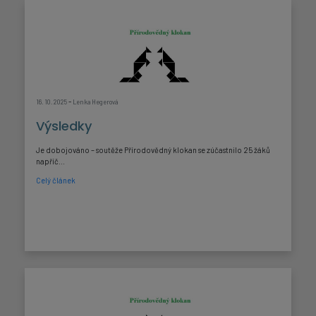
-
16. 10. 2025
Lenka Hegerová
Výsledky
Je dobojováno – soutěže Přírodovědný klokan se zúčastnilo 25 žáků
napříč...
Celý článek