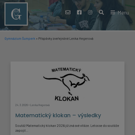
Menu
Gymnázium Šumperk
»
Příspěvky zveřejněné Lenka Hegerová
-
24. 3. 2026
Lenka Hegerová
Matematický klokan – výsledky
Soutěž Matematický klokan 2026 již zná své vítěze. Letos se do soutěže
zapojil...