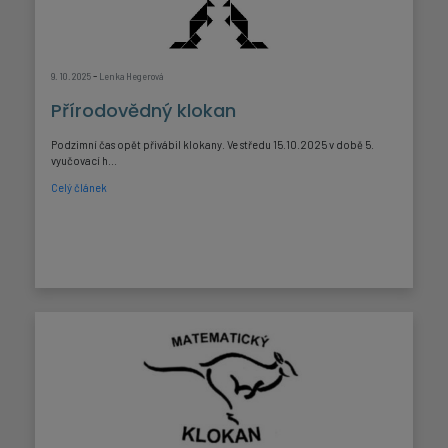
-
9. 10. 2025
Lenka Hegerová
Přírodovědný klokan
Podzimní čas opět přivábil klokany. Ve středu 15.10.2025 v době 5.
vyučovací h...
Celý článek