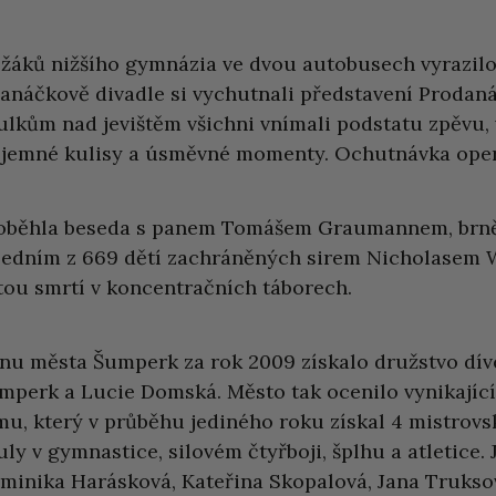
 žáků nižšího gymnázia ve dvou autobusech vyrazilo
Janáčkově divadle si vychutnali představení Prodaná
tulkům nad jevištěm všichni vnímali podstatu zpěvu, 
íjemné kulisy a úsměvné momenty. Ochutnávka opery
oběhla beseda s panem Tomášem Graumannem, brně
 jedním z 669 dětí zachráněných sirem Nicholasem
stou smrtí v koncentračních táborech.
nu města Šumperk za rok 2009 získalo družstvo dí
mperk a Lucie Domská. Město tak ocenilo vynikajíc
mu, který v průběhu jediného roku získal 4 mistrovs
tuly v gymnastice, silovém čtyřboji, šplhu a atletice
minika Harásková, Kateřina Skopalová, Jana Trukso