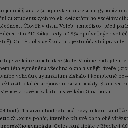
ko jediná škola v šumperském okrese se gymnázium z
čníku Studentských voleb, celostátního vzdělávacíh
olečnosti Člověk v tísni. Voleb „nanečisto“ před pa
 zúčastnilo 310 žáků, tedy 50,8% oprávněných voličů (
etně). Od té doby se škola projektu účastní pravidel
artuje velká rekonstrukce školy. V rámci zateplení c
hem léta vyměněna všechna okna a vnější dveře (kr
avního vchodu), gymnázium získalo i kompletně nové 
íležitosti také (staro)novou barvu fasády. Škola vsto
istence v novém kabátu a s velkým G na boku.
04 bodů! Takovou hodnotu má nový rekord soutěže
letický Corny pohár, kterého při své obhajobě vítězst
mperského gymnázia. Celostátní finále v Břeclavi dě