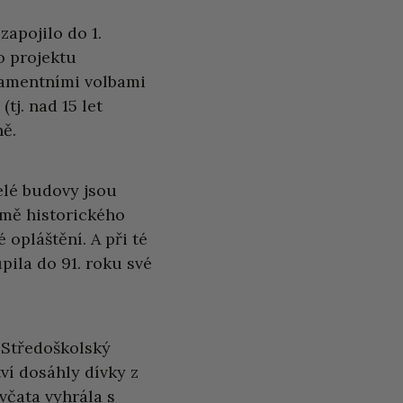
apojilo do 1.
o projektu
rlamentními volbami
tj. nad 15 let
ně.
elé budovy jsou
omě historického
opláštění. A při té
upila do 91. roku své
 Středoškolský
ví dosáhly dívky z
včata vyhrála s