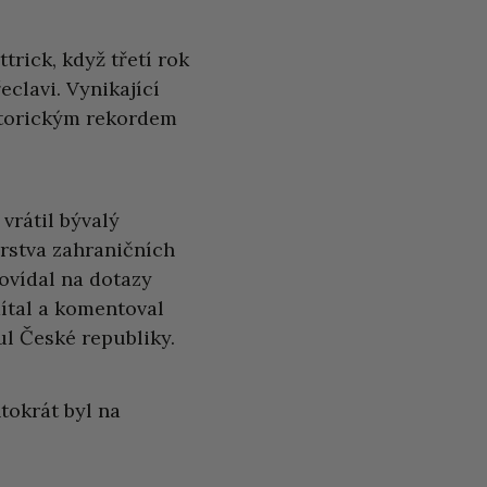
trick, když třetí rok
clavi. Vynikající
storickým rekordem
vrátil bývalý
erstva zahraničních
povídal na dotazy
mítal a komentoval
ul České republiky.
tokrát byl na