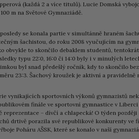
pperová (každá 2 a více titulů). Lucie Domská vybojo
 100 m na Světové Gymnaziádě.
posledy se konala partie v simultánně hraném šach
tečným šachistou, do roku 2008 vyučujícím na gymn
ko obvykle to skončilo debaklem studentů, tentokrát 
sledky typu 22:0, 16:0 či 14:0 byly i v minulých lete
jimkou byl snad předešlý ročník, kdy to skončilo be
měru 23:3. Šachový kroužek je aktivní a pravidelně 
rie vynikajících sportovních výkonů gymnazistů nek
publikovém finále ve sportovní gymnastice v Liberci
ě reprezentace – dívčí a chlapecká! O týden později 
chů drtivě porazila své republikové konkurenty ve f
yřboje Poháru AŠSK, které se konalo v naší gymnaziál