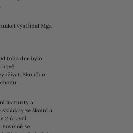
.
unkci vystřídal Mgr.
Od toho dne bylo
o nově
využívat. Skončilo
vchodu.
tní maturity a
skládaly ze školní a
ze 2 úrovní
. Povinně se