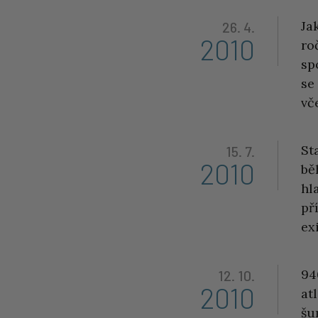
Ja
26. 4.
2010
ro
sp
se
vč
St
15. 7.
2010
bě
hl
př
ex
94
12. 10.
2010
at
šu