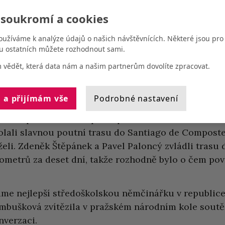
 soukromí a cookies
ta
milénium
10. léta
oužíváme k analýze údajů o našich návštěvnících. Některé jsou pr
u ostatních můžete rozhodnout sami.
 vědět, která data nám a našim partnerům dovolíte zpracovat.
 a přijímám vše
Podrobné nastavení
 škole proběhla cestopisná přednáška dvou absolvent
olali slavnou poutní trasu do Santiago de Compostela
želi. Zdeněk Štěpánek a Pavel Paloncý zvládli trasu
lometrů za deset dní, takže rozhodně bylo o čem pov
me nejlepší středoškolskou němčinářku v republice
mbušková zvítězila v pražském národním kole sout
nverzaci.