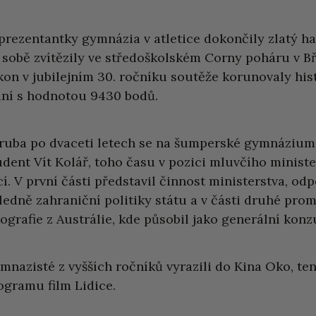
prezentantky gymnázia v atletice dokončily zlatý hat
 sobě zvítězily ve středoškolském Corny poháru v Bře
kon v jubilejním 30. ročníku soutěže korunovaly hi
ání s hodnotou 9430 bodů.
ruba po dvaceti letech se na šumperské gymnázium 
udent Vít Kolář, toho času v pozici mluvčího minist
cí. V první části představil činnost ministerstva, od
ledně zahraniční politiky státu a v části druhé pro
tografie z Austrálie, kde působil jako generální konz
mnazisté z vyšších ročníků vyrazili do Kina Oko, ten
ogramu film Lidice.