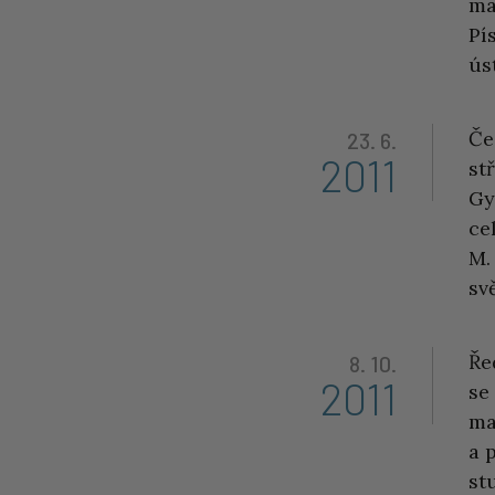
ma
Pí
ús
Če
23. 6.
2011
st
Gy
ce
M.
sv
Ře
8. 10.
2011
se
ma
a 
st