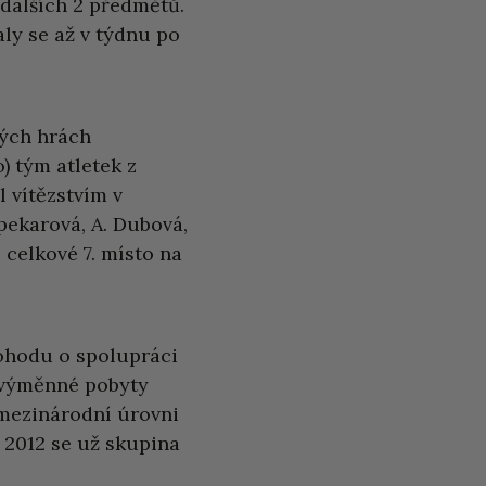
 dalších 2 předmětů.
ly se až v týdnu po
kých hrách
) tým atletek z
 vítězstvím v
Opekarová, A. Dubová,
 celkové 7. místo na
dohodu o spolupráci
 výměnné pobyty
 mezinárodní úrovni
2012 se už skupina