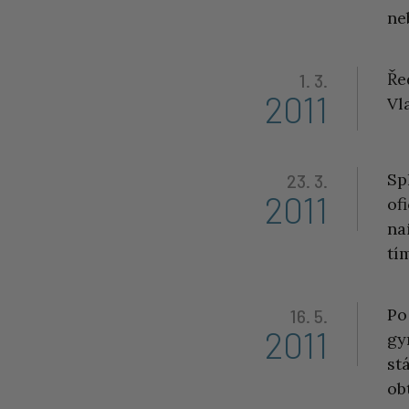
ne
Ře
1. 3.
2011
Vl
Sp
23. 3.
2011
of
na
tí
Po
16. 5.
2011
gy
st
ob