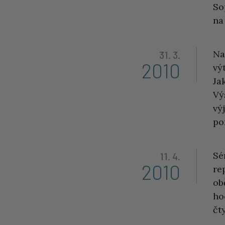
So
na
Na
31. 3.
2010
vý
Ja
Vý
vý
po
Sé
11. 4.
2010
re
ob
ho
čt