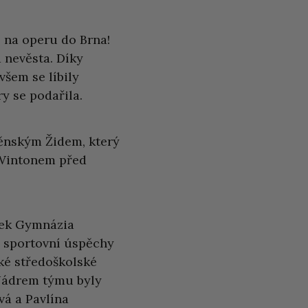
 na operu do Brna!
 nevěsta. Díky
všem se líbily
 se podařila.
nským Židem, který
 Wintonem před
vek Gymnázia
í sportovní úspěchy
ké středoškolské
. Jádrem týmu byly
vá a Pavlína