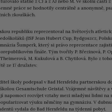
turovalo státně z ČJ a z AJ nebo M. Ve školní části z
semné práce se hodnotily centrálně a anonymně, psa
tních zkouškách.
skou republiku reprezentoval na Světových atletic
ředoškoláků (ISF Jean Hubert Cup, Bydgoszcz, Polsko
mnázia Šumperk, který si právo reprezentace zajistil
lorepublikovém finále. Tým tvořily P. Březinová, P. 
 Theimerová, M. Kukulová a B. Chytilová. Bylo z toho
ětě ze 17 družstev.
ditel školy podepsal v Bad Hersfeldu partnerskou 
 školou Gesamtschule Geistal. Vzájemné návštěvy a
jí napomoci rozvíjet vztahy mezi mladými lidmi na
popularizovat výuku němčiny na gymnáziu. V dubnu 
udentů vydala do Bad Hersfeldu na týdenní pobyt.