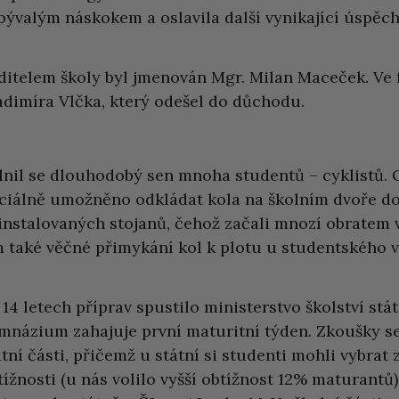
bývalým náskokem a oslavila další vynikající úspěch
ditelem školy byl jmenován Mgr. Milan Maceček. Ve f
adimíra Vlčka, který odešel do důchodu.
lnil se dlouhodobý sen mnoha studentů – cyklistů. 
iciálně umožněno odkládat kola na školním dvoře d
instalovaných stojanů, čehož začali mnozí obratem 
m také věčné přimykání kol k plotu u studentského 
 14 letech příprav spustilo ministerstvo školství stá
mnázium zahajuje první maturitní týden. Zkoušky se 
átní části, přičemž u státní si studenti mohli vybrat 
tížnosti (u nás volilo vyšší obtížnost 12% maturantů)