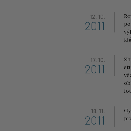
Re
12. 10.
2011
po
vý
kl
Zh
17. 10.
2011
st
vě
oh
fo
Gy
18. 11.
2011
pr