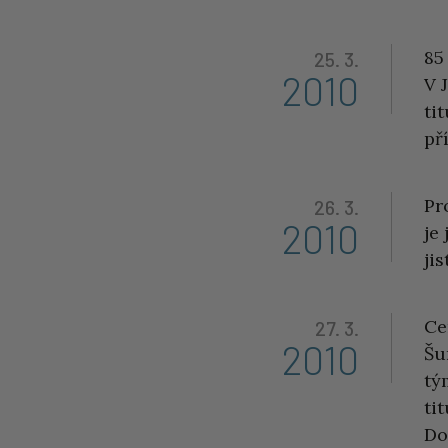
85
25. 3.
2010
V 
ti
př
Pr
26. 3.
2010
je
ji
Ce
27. 3.
2010
Šu
tý
ti
Do