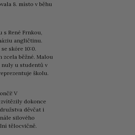
vala 8. místo v běhu
u s René Frnkou,
áziu angličtinu.
se skóre 10:0.
ch zcela běžné. Malou
z nuly u studentů v
reprezentuje školu.
ončí! V
 zvítězily dokonce
družstva děvčat i
inále silového
ní tělocvičně.