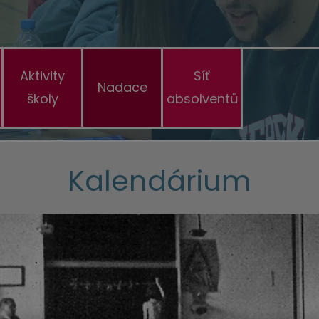
Aktivity
Síť
Nadace
školy
absolventů
Kalendárium