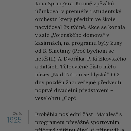
Jana Springera. Kromě zpěváků
účinkoval v premiéře i studentský
orchestr, který předtím ve škole
nacvičoval 2x týdně. Akce se konala
v sále „Vojenského domova“ v
kasárnách, na programu byly kusy
od B. Smetany (Proč bychom se
netěšili), A. Dvořáka, P. Křížkovského
a dalších. Tělocvičné číslo mělo
název „Nad Tatrou se blýská“. O 2
dny později žáci veřejně předvedli
poprvé divadelní představení –
veselohru „Cop“.
24. 5.
Proběhla poslední část „Majales“ s
1925
programem převážně sportovním,
přičemž většinu čísel si připravili a