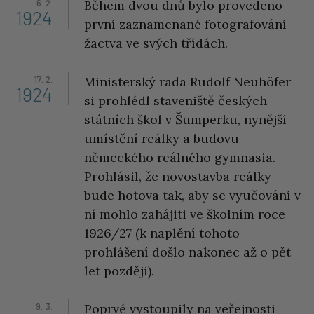
6. 2.
Během dvou dnů bylo provedeno
1924
první zaznamenané fotografování
žactva ve svých třídách.
17. 2.
Ministerský rada Rudolf Neuhöfer
1924
si prohlédl staveniště českých
státních škol v Šumperku, nynější
umístění reálky a budovu
německého reálného gymnasia.
Prohlásil, že novostavba reálky
bude hotova tak, aby se vyučování v
ní mohlo zahájiti ve školním roce
1926/27 (k naplění tohoto
prohlášení došlo nakonec až o pět
let později).
9. 3.
Poprvé vystoupily na veřejnosti