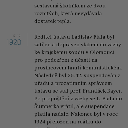
sestavená školníkem ze dvou
rozbitých, která nevydávala
dostatek tepla.
17. 12.
Ředitel ústavu Ladislav Fiala byl
1920
zatčen a dopraven vlakem do vazby
ke krajskému soudu v Olomouci
pro podezření z účasti na
prosincovém hnutí komunistickém.
Následně byl 26. 12. suspendován z
úřadu a prozatímním správcem
ústavu se stal prof. František Bayer.
Po propuštění z vazby se L. Fiala do
Šumperka vrátil, ale suspendace
platila nadále. Nakonec byl v roce
1924 přeložen na reálku do