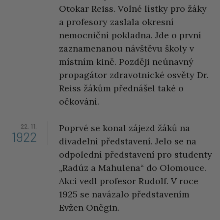
Otokar Reiss. Volné lístky pro žáky
a profesory zaslala okresní
nemocniční pokladna. Jde o první
zaznamenanou návštěvu školy v
místním kině. Později neúnavný
propagátor zdravotnické osvěty Dr.
Reiss žákům přednášel také o
očkování.
22. 11.
Poprvé se konal zájezd žáků na
1922
divadelní představení. Jelo se na
odpolední představení pro studenty
„Radúz a Mahulena“ do Olomouce.
Akci vedl profesor Rudolf. V roce
1925 se navázalo představením
Evžen Oněgin.