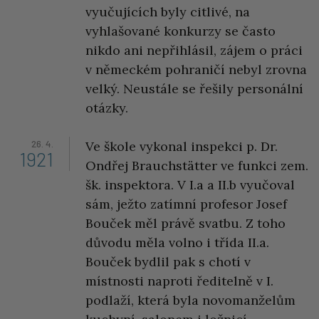
vyučujících byly citlivé, na
vyhlašované konkurzy se často
nikdo ani nepřihlásil, zájem o práci
v německém pohraničí nebyl zrovna
velký. Neustále se řešily personální
otázky.
26. 4.
Ve škole vykonal inspekci p. Dr.
1921
Ondřej Brauchstätter ve funkci zem.
šk. inspektora. V I.a a II.b vyučoval
sám, ježto zatímní profesor Josef
Bouček měl právě svatbu. Z toho
důvodu měla volno i třída II.a.
Bouček bydlil pak s chotí v
místnosti naproti ředitelně v I.
podlaží, která byla novomanželům