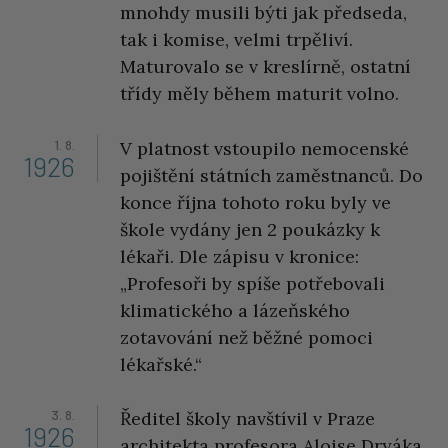
mnohdy musili býti jak předseda,
tak i komise, velmi trpěliví.
Maturovalo se v kreslírně, ostatní
třídy měly během maturit volno.
1. 8.
V platnost vstoupilo nemocenské
1926
pojištění státních zaměstnanců. Do
konce října tohoto roku byly ve
škole vydány jen 2 poukázky k
lékaři. Dle zápisu v kronice:
„Profesoři by spíše potřebovali
klimatického a lázeňského
zotavování než běžné pomoci
lékařské.“
3. 8.
Ředitel školy navštívil v Praze
1926
architekta profesora Aloise Dryáka,