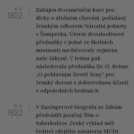
8. 11.
Zahájen dvouměsíční kurz pro
1922
dívky o slušném chování, pořádaný
ženským odborem Národní jednoty
v Šumperku. Úterní dvouhodinové
přednášky v jedné ze školních
místností navštěvovaly zejména
naše žákyně. V lednu pak
následovala přednáška Dr. O. Reisse
„O pohlavním životě ženy“ pro
ženský dorost s dobrovolnou účastí
v odpoledních hodinách.
13. 11.
V Saxingerově biografu se žákům
1922
předváděl poučný film o
tuberkulóze, český výklad měl
ředitel zdejšího sanatoria MUDr.