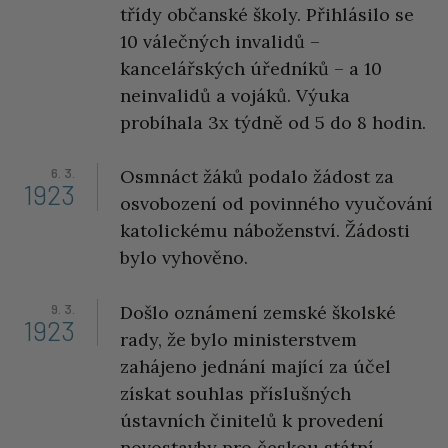
třídy občanské školy. Přihlásilo se
10 válečných invalidů –
kancelářských úředníků – a 10
neinvalidů a vojáků. Výuka
probíhala 3x týdně od 5 do 8 hodin.
6. 3.
Osmnáct žáků podalo žádost za
1923
osvobození od povinného vyučování
katolickému náboženství. Žádosti
bylo vyhověno.
9. 3.
Došlo oznámení zemské školské
1923
rady, že bylo ministerstvem
zahájeno jednání mající za účel
získat souhlas příslušných
ústavních činitelů k provedení
novostavby pro českou státní