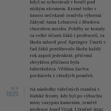
když se schovávali v bouři pod
nízkým stromem. Kromě toho v
únoru nečekaně zemřela výborná
žákyně Anna Leharová z Bludova
chorobou mozku. Pohřby se konaly
za velké účasti žáků i profesorů, za
školu mluvil prof. Springer. Úmrtí z
řad žáků postihovalo školu každý
rok aspoň jedenkrát, přičemž
obvyklou příčinou byla
tuberkulóza. Většina žactva
pocházela z chudých poměrů.
20. 9.
Na následky válečných zranění z
1925
italské fronty, kdy byl po výbuchu
miny zasypán kamením, zemřel
profesor Josef Vrzal. Utrpěný úraz