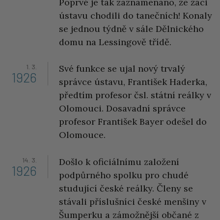
Poprvé je tak zaznamenáno, že žáci
ústavu chodili do tanečních! Konaly
se jednou týdně v sále Dělnického
domu na Lessingově třídě.
1. 3.
Své funkce se ujal nový trvalý
1926
správce ústavu, František Haderka,
předtím profesor čsl. státní reálky v
Olomouci. Dosavadní správce
profesor František Bayer odešel do
Olomouce.
14. 3.
Došlo k oficiálnímu založení
1926
podpůrného spolku pro chudé
studující české reálky. Členy se
stávali příslušníci české menšiny v
Šumperku a zámožnější občané z