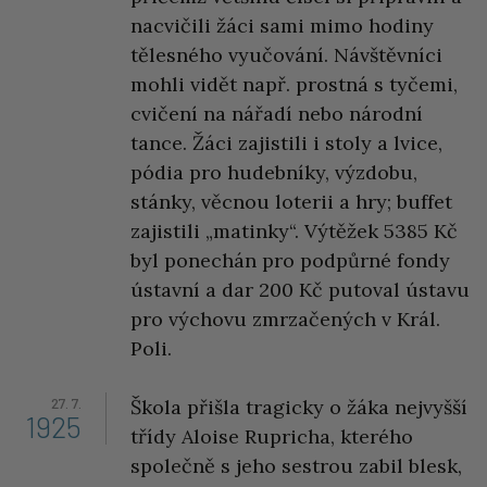
nacvičili žáci sami mimo hodiny
tělesného vyučování. Návštěvníci
mohli vidět např. prostná s tyčemi,
cvičení na nářadí nebo národní
tance. Žáci zajistili i stoly a lvice,
pódia pro hudebníky, výzdobu,
stánky, věcnou loterii a hry; buffet
zajistili „matinky“. Výtěžek 5385 Kč
byl ponechán pro podpůrné fondy
ústavní a dar 200 Kč putoval ústavu
pro výchovu zmrzačených v Král.
Poli.
27. 7.
Škola přišla tragicky o žáka nejvyšší
1925
třídy Aloise Rupricha, kterého
společně s jeho sestrou zabil blesk,