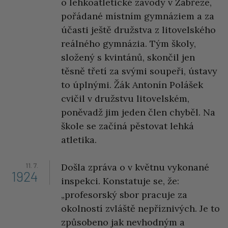
o lehkoatletické závody v Zábřeze,
pořádané místním gymnáziem a za
účasti ještě družstva z litovelského
reálného gymnázia. Tým školy,
složený s kvintánů, skončil jen
těsně třetí za svými soupeři, ústavy
to úplnými. Žák Antonín Polášek
cvičil v družstvu litovelském,
poněvadž jim jeden člen chyběl. Na
škole se začíná pěstovat lehká
atletika.
11. 7.
Došla zpráva o v květnu vykonané
1924
inspekci. Konstatuje se, že:
„profesorský sbor pracuje za
okolností zvláště nepříznivých. Je to
způsobeno jak nevhodným a