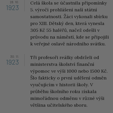
28. 10.
Celá škola se účastnila připomínky
1923
5. výročí prohlášení naší státní
samostatnosti. Žáci vykonali sbírku
pro XIII. Dětský den, která vynesla
305 Kč 55 haléřů, načež odešli v
průvodu na náměstí, kde se připojili
k veřejné oslavě národního svátku.
30. 11.
Tři profesoři reálky obdrželi od
1923
ministerstva školství finanční
výpomoc ve výši 1000 nebo 1500 Kč.
Šlo fakticky o první udělení odměn
vyučujícím v historii školy. V
průběhu školního roku získala
mimořádnou odměnu v různé výši
většina učitelského sboru.