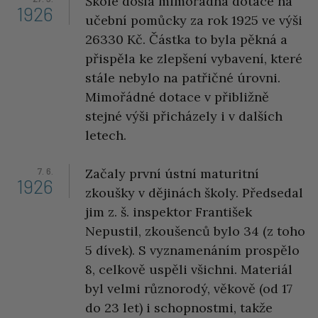
Škole došla mimořádná dotace na
1926
učební pomůcky za rok 1925 ve výši
26330 Kč. Částka to byla pěkná a
přispěla ke zlepšení vybavení, které
stále nebylo na patřičné úrovni.
Mimořádné dotace v přibližně
stejné výši přicházely i v dalších
letech.
7. 6.
Začaly první ústní maturitní
1926
zkoušky v dějinách školy. Předsedal
jim z. š. inspektor František
Nepustil, zkoušenců bylo 34 (z toho
5 dívek). S vyznamenáním prospělo
8, celkově uspěli všichni. Materiál
byl velmi různorodý, věkově (od 17
do 23 let) i schopnostmi, takže