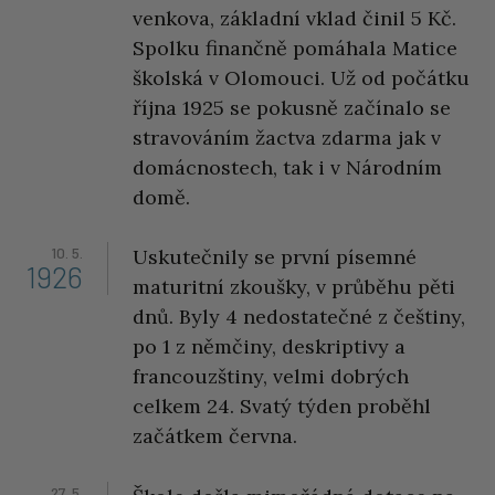
venkova, základní vklad činil 5 Kč.
Spolku finančně pomáhala Matice
školská v Olomouci. Už od počátku
října 1925 se pokusně začínalo se
stravováním žactva zdarma jak v
domácnostech, tak i v Národním
domě.
10. 5.
Uskutečnily se první písemné
1926
maturitní zkoušky, v průběhu pěti
dnů. Byly 4 nedostatečné z češtiny,
po 1 z němčiny, deskriptivy a
francouzštiny, velmi dobrých
celkem 24. Svatý týden proběhl
začátkem června.
27. 5.