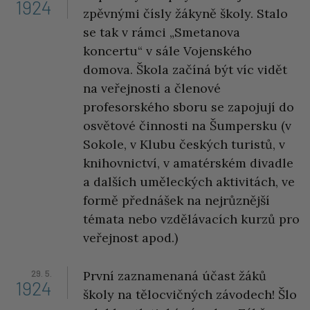
1924
zpěvnými čísly žákyně školy. Stalo
se tak v rámci „Smetanova
koncertu“ v sále Vojenského
domova. Škola začíná být víc vidět
na veřejnosti a členové
profesorského sboru se zapojují do
osvětové činnosti na Šumpersku (v
Sokole, v Klubu českých turistů, v
knihovnictví, v amatérském divadle
a dalších uměleckých aktivitách, ve
formě přednášek na nejrůznější
témata nebo vzdělávacích kurzů pro
veřejnost apod.)
29. 5.
První zaznamenaná účast žáků
1924
školy na tělocvičných závodech! Šlo