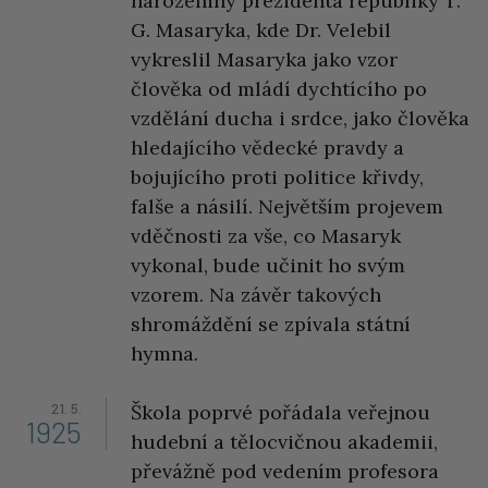
narozeniny prezidenta republiky T.
G. Masaryka, kde Dr. Velebil
vykreslil Masaryka jako vzor
člověka od mládí dychtícího po
vzdělání ducha i srdce, jako člověka
hledajícího vědecké pravdy a
bojujícího proti politice křivdy,
falše a násilí. Největším projevem
vděčnosti za vše, co Masaryk
vykonal, bude učinit ho svým
vzorem. Na závěr takových
shromáždění se zpívala státní
hymna.
21. 5.
Škola poprvé pořádala veřejnou
1925
hudební a tělocvičnou akademii,
převážně pod vedením profesora