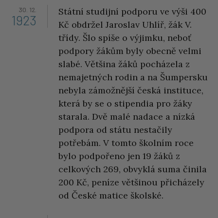
30. 12.
Státní studijní podporu ve výši 400
1923
Kč obdržel Jaroslav Uhlíř, žák V.
třídy. Šlo spíše o výjimku, neboť
podpory žákům byly obecně velmi
slabé. Většina žáků pocházela z
nemajetných rodin a na Šumpersku
nebyla zámožnější česká instituce,
která by se o stipendia pro žáky
starala. Dvě malé nadace a nízká
podpora od státu nestačily
potřebám. V tomto školním roce
bylo podpořeno jen 19 žáků z
celkových 269, obvyklá suma činila
200 Kč, peníze většinou přicházely
od České matice školské.