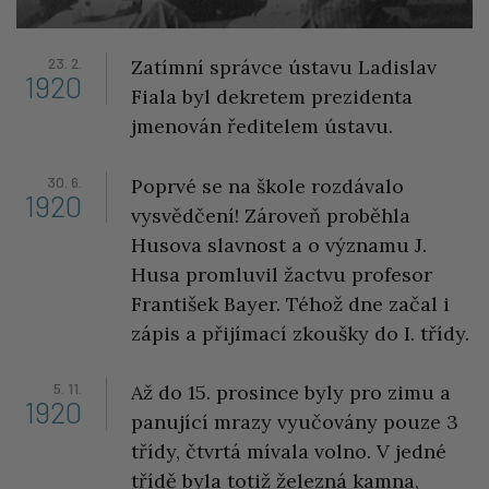
23. 2.
Zatímní správce ústavu Ladislav
1920
Fiala byl dekretem prezidenta
jmenován ředitelem ústavu.
30. 6.
Poprvé se na škole rozdávalo
1920
vysvědčení! Zároveň proběhla
Husova slavnost a o významu J.
Husa promluvil žactvu profesor
František Bayer. Téhož dne začal i
zápis a přijímací zkoušky do I. třídy.
5. 11.
Až do 15. prosince byly pro zimu a
1920
panující mrazy vyučovány pouze 3
třídy, čtvrtá mívala volno. V jedné
třídě byla totiž železná kamna,