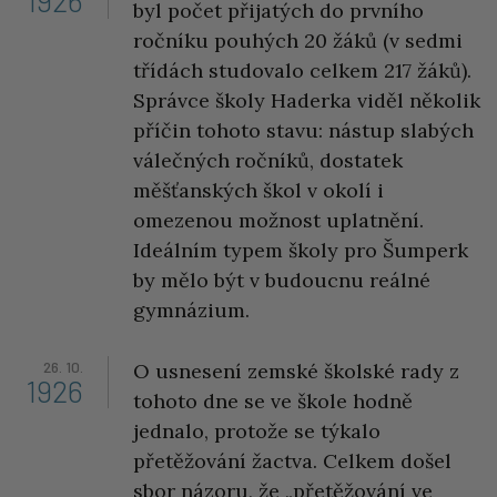
1926
byl počet přijatých do prvního
ročníku pouhých 20 žáků (v sedmi
třídách studovalo celkem 217 žáků).
Správce školy Haderka viděl několik
příčin tohoto stavu: nástup slabých
válečných ročníků, dostatek
měšťanských škol v okolí i
omezenou možnost uplatnění.
Ideálním typem školy pro Šumperk
by mělo být v budoucnu reálné
gymnázium.
26. 10.
O usnesení zemské školské rady z
1926
tohoto dne se ve škole hodně
jednalo, protože se týkalo
přetěžování žactva. Celkem došel
sbor názoru, že „přetěžování ve