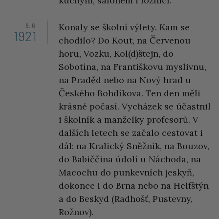
kuchyní, salonem i ložnicí.
8. 6.
Konaly se školní výlety. Kam se
1921
chodilo? Do Kout, na Červenou
horu, Vozku, Kol(d)štejn, do
Sobotína, na Františkovu myslivnu,
na Praděd nebo na Nový hrad u
Českého Bohdíkova. Ten den měli
krásné počasí. Vycházek se účastnil
i školník a manželky profesorů. V
dalších letech se začalo cestovat i
dál: na Kralický Sněžník, na Bouzov,
do Babiččina údolí u Náchoda, na
Macochu do punkevních jeskyň,
dokonce i do Brna nebo na Helfštýn
a do Beskyd (Radhošť, Pustevny,
Rožnov).