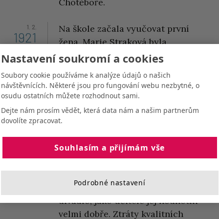
Chotěboře.
1. 2.
Na škole začala vyučovat první
1921
žena. Marie Straková byla
ustanovena vedlejší učitelkou
Nastavení soukromí a cookies
vyučující nepovinnému předmětu
Soubory cookie používáme k analýze údajů o našich
Ženské ruční práce.
návštěvnících. Některé jsou pro fungování webu nezbytné, o
osudu ostatních můžete rozhodnout sami.
11. 2.
Z ústavu odešel do Prahy („maje
Dejte nám prosím vědět, která data nám a našim partnerům
1921
tam choť“) oblíbený profesor
dovolíte zpracovat.
František Böhm. Česká šumperská
společnost nerada jej ztrácela;
Souhlasím a přijímám vše
uspořádal 2 zábavné večírky, zpíval,
skládal písně, účinkoval na jevišti,
Podrobné nastavení
hrál dětem loutkové a maňáskové
divadlo, jako učitele jej hodnotili
velmi dobře. Ztráty kvalitních