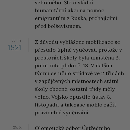
sehraného. Šlo o vládní
humanitární akci na pomoc
emigrantům z Ruska, prchajícími
před bolševismem.
27. 10.
Z důvodu vyhlášené mobilizace se
1921
přestalo úplně vyučovat, protože v
prostorách školy byla umístěna 3.
polní rota pluku č. 13. V dalším
týdnu se učilo střídavě ve 2 třídách
v zapůjčených místnostech státní
školy obecné, ostatní třídy měly
volno. Vojsko opustilo ústav 8.
listopadu a tak zase mohlo začít
pravidelné vyučování.
25. 5.
Olomoucký odbor Ústředního