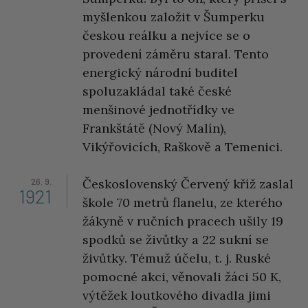
myšlenkou založit v Šumperku
českou reálku a nejvíce se o
provedení záměru staral. Tento
energický národní buditel
spoluzakládal také české
menšinové jednotřídky ve
Frankštátě (Nový Malín),
Vikýřovicích, Raškově a Temenici.
26. 9.
Československý Červený kříž zaslal
1921
škole 70 metrů flanelu, ze kterého
žákyně v ručních pracech ušily 19
spodků se živůtky a 22 sukní se
živůtky. Témuž účelu, t. j. Ruské
pomocné akci, věnovali žáci 50 K,
výtěžek loutkového divadla jimi