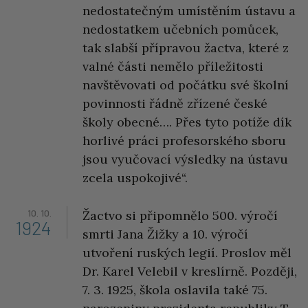
nedostatečným umístěním ústavu a
nedostatkem učebních pomůcek,
tak slabší přípravou žactva, které z
valné části nemělo příležitosti
navštěvovati od počátku své školní
povinnosti řádně zřízené české
školy obecné…. Přes tyto potíže dík
horlivé práci profesorského sboru
jsou vyučovací výsledky na ústavu
zcela uspokojivé“.
10. 10.
Žactvo si připomnělo 500. výročí
1924
smrti Jana Žižky a 10. výročí
utvoření ruských legií. Proslov měl
Dr. Karel Velebil v kreslírně. Později,
7. 3. 1925, škola oslavila také 75.