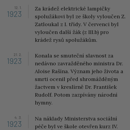
12. 1.
Za krádež elektrické lampičky
1923
spolužákovi byl ze školy vyloučen Z.
Zatloukal z I. třídy. V červenci byl
vyloučen další žák (z III.b) pro
krádež rysů spolužákům.
21. 2.
Konala se smuteční slavnost za
1923
nedávno zavražděného ministra Dr.
Aloise Rašína. Význam jeho života a
smrti ocenil před shromážděným
žactvem v kreslírně Dr. František
Rudolf. Potom zazpívány národní
hymny.
4. 3.
Na náklady Ministerstva sociální
1923
péče byl ve škole otevřen kurz IV.