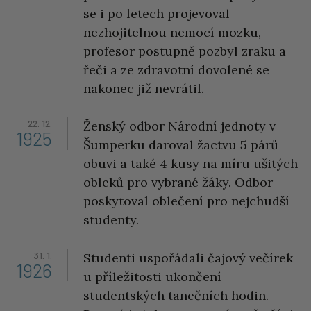
se i po letech projevoval
nezhojitelnou nemocí mozku,
profesor postupně pozbyl zraku a
řeči a ze zdravotní dovolené se
nakonec již nevrátil.
22. 12.
Ženský odbor Národní jednoty v
1925
Šumperku daroval žactvu 5 párů
obuvi a také 4 kusy na míru ušitých
obleků pro vybrané žáky. Odbor
poskytoval oblečení pro nejchudší
studenty.
31. 1.
Studenti uspořádali čajový večírek
1926
u příležitosti ukončení
studentských tanečních hodin.