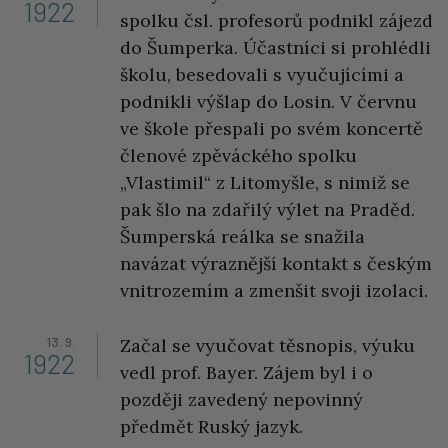
1922
spolku čsl. profesorů podnikl zájezd
do Šumperka. Účastníci si prohlédli
školu, besedovali s vyučujícími a
podnikli výšlap do Losin. V červnu
ve škole přespali po svém koncertě
členové zpěváckého spolku
„Vlastimil“ z Litomyšle, s nimiž se
pak šlo na zdařilý výlet na Praděd.
Šumperská reálka se snažila
navázat výraznější kontakt s českým
vnitrozemím a zmenšit svoji izolaci.
13. 9.
Začal se vyučovat těsnopis, výuku
1922
vedl prof. Bayer. Zájem byl i o
později zavedený nepovinný
předmět Ruský jazyk.