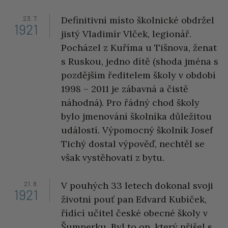
23. 7.
Definitivní místo školnické obdržel
1921
jistý Vladimír Vlček, legionář.
Pocházel z Kuříma u Tišnova, ženat
s Ruskou, jedno dítě (shoda jména s
pozdějším ředitelem školy v období
1998 – 2011 je zábavná a čistě
náhodná). Pro řádný chod školy
bylo jmenování školníka důležitou
událostí. Výpomocný školník Josef
Tichý dostal výpověď, nechtěl se
však vystěhovati z bytu.
21. 8.
V pouhých 33 letech dokonal svoji
1921
životní pouť pan Edvard Kubíček,
řídící učitel české obecné školy v
Šumperku. Byl to on, který přišel s