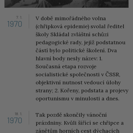
7. 1.
V době mimořádného volna
1970
(chřipková epidemie) svolal ředitel
školy Skládal zvláštní schůzi
pedagogické rady, jejíž podstatnou
částí bylo politické školení. Dva
hlavní body nesly název: 1.
Současná etapa rozvoje
socialistické společnosti v ČSSR,
objektivní nutnost vedoucí úlohy
strany; 2. Kořeny, podstata a projevy
oportunismu v minulosti a dnes.
18. 1.
Tak pozdě skončily vánoční
1970
prázdniny. Kvůli šířící se chřipce a
zánětům horních cest dýchacích