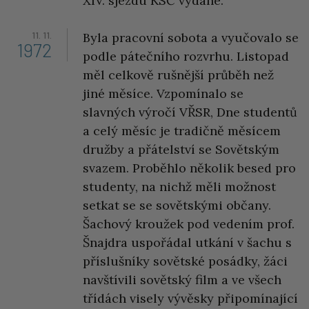
XIV. sjezdu KSČ vydané.
11. 11.
Byla pracovní sobota a vyučovalo se
1972
podle pátečního rozvrhu. Listopad
měl celkově rušnější průběh než
jiné měsíce. Vzpomínalo se
slavných výročí VŘSR, Dne studentů
a celý měsíc je tradičně měsícem
družby a přátelství se Sovětským
svazem. Proběhlo několik besed pro
studenty, na nichž měli možnost
setkat se se sovětskými občany.
Šachový kroužek pod vedením prof.
Šnajdra uspořádal utkání v šachu s
příslušníky sovětské posádky, žáci
navštívili sovětský film a ve všech
třídách visely vývěsky připomínající