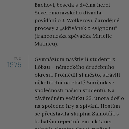
Bachovi, beseda s dvěma herci
Severomoravského divadla,
povídání o J. Wolkerovi, čarodějné
procesy a „skřivánek z Avignonu“
(francouzská zpěvačka Mirielle
Mathieu).
17. 2.
Gymnázium navštívili studenti z
1975
Löbau – německého družebního
okresu. Prohlédli si město, strávili
několik dní na chatě Smrčník ve
společnosti našich studentů. Na
závěrečném večírku 22. února došlo
na společné hry a zpívání. Hostům
se představila skupina Samotáři s
bohatým repertoárem a k tanci