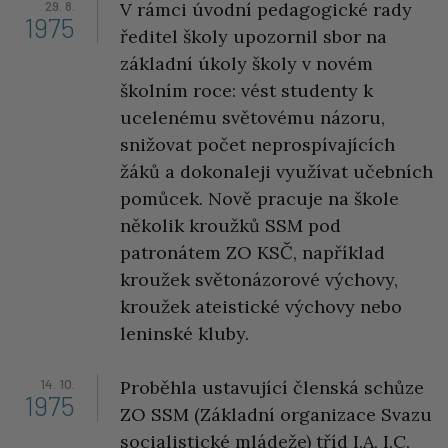
29. 8.
V rámci úvodní pedagogické rady
1975
ředitel školy upozornil sbor na
základní úkoly školy v novém
školním roce: vést studenty k
ucelenému světovému názoru,
snižovat počet neprospívajících
žáků a dokonaleji využívat učebních
pomůcek. Nově pracuje na škole
několik kroužků SSM pod
patronátem ZO KSČ, například
kroužek světonázorové výchovy,
kroužek ateistické výchovy nebo
leninské kluby.
14. 10.
Proběhla ustavující členská schůze
1975
ZO SSM (Základní organizace Svazu
socialistické mládeže) tříd I.A, I.C,