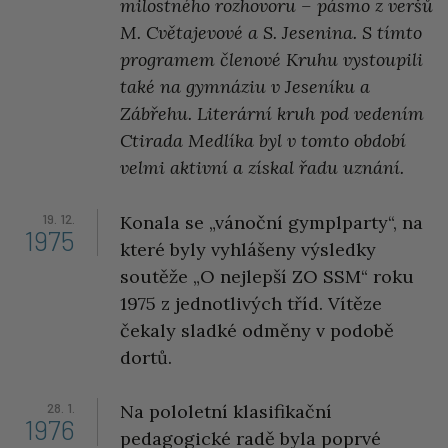
milostného rozhovoru – pásmo z veršů
M. Cvětajevové a S. Jesenina. S tímto
programem členové Kruhu vystoupili
také na gymnáziu v Jeseníku a
Zábřehu. Literární kruh pod vedením
Ctirada Medlíka byl v tomto období
velmi aktivní a získal řadu uznání.
19. 12.
Konala se „vánoční gymplparty“, na
1975
které byly vyhlášeny výsledky
soutěže „O nejlepší ZO SSM“ roku
1975 z jednotlivých tříd. Vítěze
čekaly sladké odměny v podobě
dortů.
28. 1.
Na pololetní klasifikační
1976
pedagogické radě byla poprvé