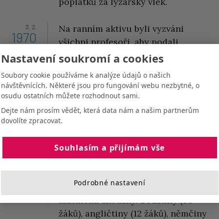
poplatků za lyžařský vlek.
3. 2.
Na ranním aktivu byli vyzváni
1970
všichni profesoři, aby podali
písemnou sebekritiku své činnosti
Nastavení soukromí a cookies
za uplynulé roky (vyžadováno
Soubory cookie používáme k analýze údajů o našich
centrálně na všech školách na
návštěvnících. Některé jsou pro fungování webu nezbytné, o
základě pokynů nadřízených
osudu ostatních můžete rozhodnout sami.
orgánů). V dubnu muselo vedení
Dejte nám prosím vědět, která data nám a našim partnerům
odeslat na KNV v Ostravě inventuru
dovolíte zpracovat.
resolucí, které poslaly nadřízeným
orgánům organizace na škole v
Souhlasím a přijímám vše
letech 1968-1969.
Podrobné nastavení
23. 4.
Na škole se konaly písemné
1970
maturitní zkoušky: z ruštiny (59
žáků), angličtiny (12 žáků), němčiny