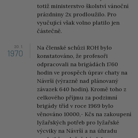
totiž ministerstvo školství vánoční
prázdniny 2x prodloužilo. Pro
vyučující však volno platilo jen
částečně.
20. 1.
Na členské schůzi ROH bylo
1970
konstatováno, že profesoři
odpracovali na brigádách 1760
hodin ve prospěch úprav chaty na
Návrší (výrazně nad plánovaný
závazek 640 hodin). Kromě toho z
celkového příjmu za podzimní
brigády tříd v roce 1969 bylo
věnováno 10000,- Kčs na zakoupení
lyžařských potřeb pro lyžařské
výcviky na Návrší a na úhradu