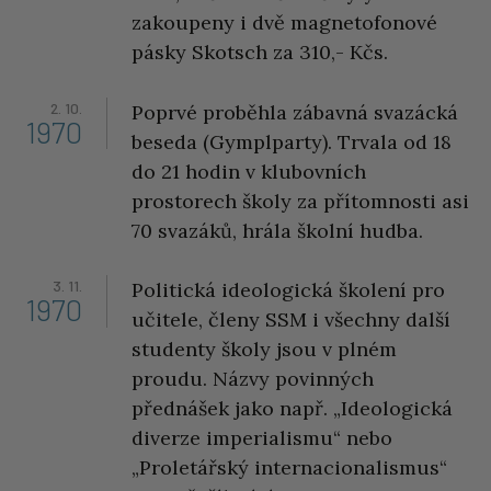
zakoupeny i dvě magnetofonové
pásky Skotsch za 310,- Kčs.
2. 10.
Poprvé proběhla zábavná svazácká
1970
beseda (Gymplparty). Trvala od 18
do 21 hodin v klubovních
prostorech školy za přítomnosti asi
70 svazáků, hrála školní hudba.
3. 11.
Politická ideologická školení pro
1970
učitele, členy SSM i všechny další
studenty školy jsou v plném
proudu. Názvy povinných
přednášek jako např. „Ideologická
diverze imperialismu“ nebo
„Proletářský internacionalismus“