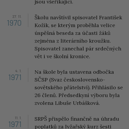
jsou všeříkající.
27. 11.
Školu navštívil spisovatel František
1970
Kožík, se kterým proběhla velice
úspěšná beseda za účasti žáků
zejména z literárního kroužku.
Spisovatel zanechal pár srdečných
vět i ve školní kronice.
4. 1.
Na škole byla ustavena odbočka
1971
SČSP (Svaz československo-
sovětského přátelství). Přihlásilo se
26 členů. Předsedkyní výboru byla
zvolena Libuše Urbášková.
11. 1.
SRPŠ přispělo finančně na úhradu
1971
poplatků za lyžařský kurz šesti