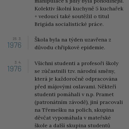
manipulace s jídly byla pohodlnější.
Kolektiv školní kuchyně 5 kuchařek
+ vedoucí také soutěžil o titul
Brigáda socialistické práce.
25. 3.
Škola byla na týden uzavřena z
1976
důvodu chřipkové epidemie.
3. 4.
Všichni studenti a profesoři školy
1976
se zúčastnili tzv. národní směny,
která je každoročně odpracována
před májovými oslavami. Někteří
studenti pomáhali v n.p. Pramet
(patronátním závodě), jiní pracovali
na Třemešku na polích, skupina
děvčat vypomáhala v mateřské
škole a další skupina studentů