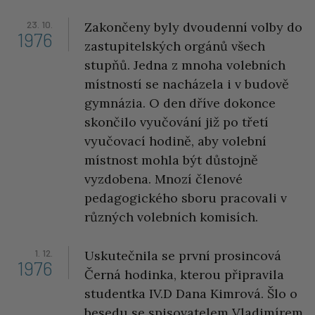
23. 10.
Zakončeny byly dvoudenní volby do
1976
zastupitelských orgánů všech
stupňů. Jedna z mnoha volebních
místností se nacházela i v budově
gymnázia. O den dříve dokonce
skončilo vyučování již po třetí
vyučovací hodině, aby volební
místnost mohla být důstojně
vyzdobena. Mnozí členové
pedagogického sboru pracovali v
různých volebních komisích.
1. 12.
Uskutečnila se první prosincová
1976
Černá hodinka, kterou připravila
studentka IV.D Dana Kimrová. Šlo o
besedu se spisovatelem Vladimírem