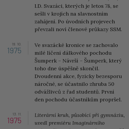
I.D. Svazáci, kterých je letos 78, se
sešli v krojích na slavnostním
zahájení. Po úvodních projevech
převzali noví členové průkazy SSM.
19. 10.
Ve svazácké kronice se zachovalo
1975
milé líčení dálkového pochodu
Šumperk – Návrší – Šumperk, který
toho dne úspěšně skončil.
Dvoudenní akce, fyzicky bezesporu
náročné, se účastnilo zhruba 50
odvážlivců z řad studentů. První
den pochodu účastníkům propršel.
13. 11.
Literární kruh, působící při gymnáziu,
1975
uvedl premiéru Imaginárního