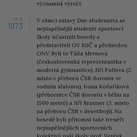
významná výročí.
17. 11.
V rámci oslavy Dne studenstva se
1973
nejúspěšnější studenti-sportovci
školy účastnili besedy s
představiteli OV KSČ a předsedou
ONV. Byli to Táňa Mrenová
(československá reprezentantka v
moderní gymnastice), Jiří Pultera (2.
místo v přeboru ČSR dorostu ve
vodním slalomu), Ivana Koňaříková
(přebornice ČSR dorostu v běhu na
1500 metrů) a Jiří Brauner (3. místo
na přeboru ČSR v desetiboji). Na
besedě byli přítomni také trenéři
nejúspěšnějších sportovních
kolektivů naší školy prof. Vepřek,