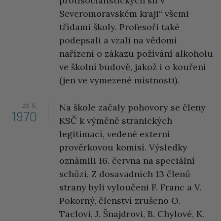
protisocialistických sil v
Severomoravském kraji“ všemi
třídami školy. Profesoři také
podepsali a vzali na vědomí
nařízení o zákazu požívání alkoholu
ve školní budově, jakož i o kouření
(jen ve vymezené místnosti).
22. 5.
Na škole začaly pohovory se členy
1970
KSČ k výměně stranických
legitimací, vedené externí
prověrkovou komisí. Výsledky
oznámili 16. června na speciální
schůzi. Z dosavadních 13 členů
strany byli vyloučeni F. Franc a V.
Pokorný, členství zrušeno O.
Taclovi, J. Šnajdrovi, B. Chylové, K.