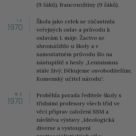
(9 žáků), francouzštiny (9 žáků).
1. 5.
Škola jako celek se zúčastnila
1970
veřejných oslav a průvodu k
oslavám 1. máje. Žactvo se
shromáždilo u školy a v
samostatném průvodu šlo na
nástupiště s hesly „Leninismus
stále živý; Děkujeme osvoboditelům;
Komenský učitel národu“.
16. 5.
Proběhla porada ředitele školy s
1970
třídními profesory všech tříd ve
věci příprav založení SSM a
návštěva výstavy „Ideologická
diverse a vystoupení