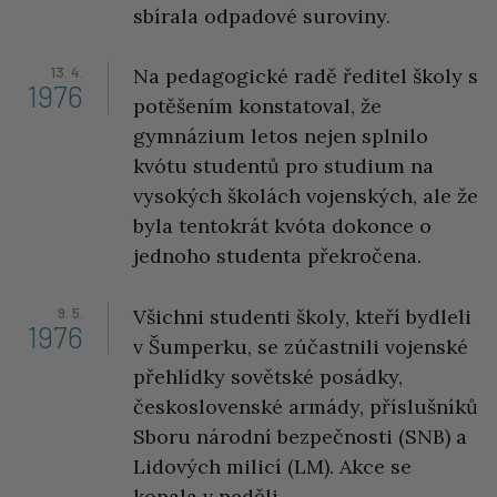
sbírala odpadové suroviny.
13. 4.
Na pedagogické radě ředitel školy s
1976
potěšením konstatoval, že
gymnázium letos nejen splnilo
kvótu studentů pro studium na
vysokých školách vojenských, ale že
byla tentokrát kvóta dokonce o
jednoho studenta překročena.
9. 5.
Všichni studenti školy, kteří bydleli
1976
v Šumperku, se zúčastnili vojenské
přehlídky sovětské posádky,
československé armády, příslušníků
Sboru národní bezpečnosti (SNB) a
Lidových milicí (LM). Akce se
konala v neděli.