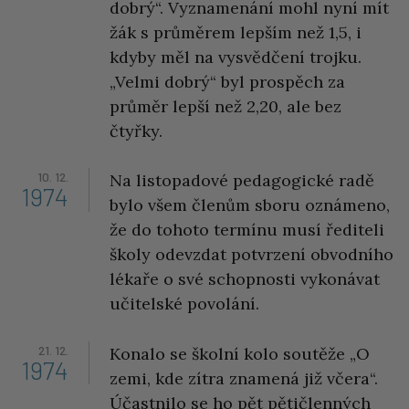
dobrý“. Vyznamenání mohl nyní mít
žák s průměrem lepším než 1,5, i
kdyby měl na vysvědčení trojku.
„Velmi dobrý“ byl prospěch za
průměr lepší než 2,20, ale bez
čtyřky.
10. 12.
Na listopadové pedagogické radě
1974
bylo všem členům sboru oznámeno,
že do tohoto termínu musí řediteli
školy odevzdat potvrzení obvodního
lékaře o své schopnosti vykonávat
učitelské povolání.
21. 12.
Konalo se školní kolo soutěže „O
1974
zemi, kde zítra znamená již včera“.
Účastnilo se ho pět pětičlenných