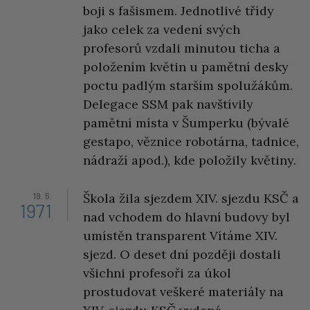
boji s fašismem. Jednotlivé třídy
jako celek za vedení svých
profesorů vzdali minutou ticha a
položením květin u pamětní desky
poctu padlým starším spolužákům.
Delegace SSM pak navštívily
pamětní místa v Šumperku (bývalé
gestapo, věznice robotárna, tadnice,
nádraží apod.), kde položily květiny.
19. 5.
Škola žila sjezdem XIV. sjezdu KSČ a
1971
nad vchodem do hlavní budovy byl
umístěn transparent Vítáme XIV.
sjezd. O deset dní později dostali
všichni profesoři za úkol
prostudovat veškeré materiály na