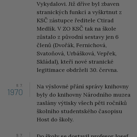
Vykydalovi. Již dříve byl zbaven
stranických funkcí a vyškrtnut z
KSČ zástupce ředitele Ctirad
Medlík. V ZO KSČ tak na škole
zůstalo z původní sestavy jen 6
členů (Dvořák, Fernichová,
Svatoňová, Urbášková, Vepřek,
Skládal), kteří nové stranické
legitimace obdrželi 30. června.
8. 7.
Na výslovné přání správy knihovny
1970
byly do knihovny Národního muzea
zaslány výtisky všech pěti ročníků
školního studentského časopisu
Host do školy.
9. 7.
Do školy se dostavil profesor Josef