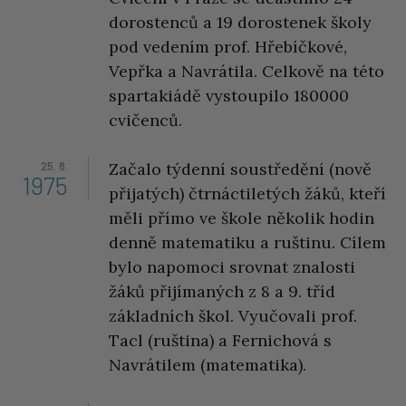
dorostenců a 19 dorostenek školy
pod vedením prof. Hřebíčkové,
Vepřka a Navrátila. Celkově na této
spartakiádě vystoupilo 180000
cvičenců.
25. 8.
Začalo týdenní soustředění (nově
1975
přijatých) čtrnáctiletých žáků, kteří
měli přímo ve škole několik hodin
denně matematiku a ruštinu. Cílem
bylo napomoci srovnat znalosti
žáků přijímaných z 8 a 9. tříd
základních škol. Vyučovali prof.
Tacl (ruština) a Fernichová s
Navrátilem (matematika).