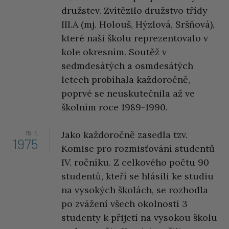
družstev. Zvítězilo družstvo třídy
III.A (mj. Holouš, Hýzlová, Sršňová),
které naši školu reprezentovalo v
kole okresním. Soutěž v
sedmdesátých a osmdesátých
letech probíhala každoročně,
poprvé se neuskutečnila až ve
školním roce 1989-1990.
15. 1.
Jako každoročně zasedla tzv.
1975
Komise pro rozmisťování studentů
IV. ročníku. Z celkového počtu 90
studentů, kteří se hlásili ke studiu
na vysokých školách, se rozhodla
po zvážení všech okolností 3
studenty k přijetí na vysokou školu