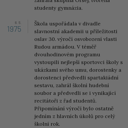
zahrála skupina Orsej, tvořená
studenty gymnázia.
6. 5.
Škola uspořádala v divadle
1975
slavnostní akademii u příležitosti
oslav 30. výročí osvobození vlasti
Rudou armádou. V téměř
dvouhodinovém programu
vystoupili nejlepší sportovci školy s
ukázkami svého umu, dorostenky a
dorostenci předvedli spartakiádní
sestavu, zahrál školní hudební
soubor a předvedli se i vynikající
recitátoři z řad studentů.
Připomínání výročí bylo ostatně
jedním z hlavních úkolů pro celý
školní rok.