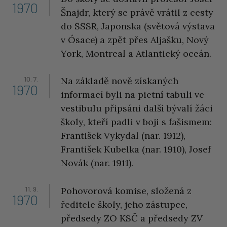
1970
Šnajdr, který se právě vrátil z cesty
do SSSR, Japonska (světová výstava
v Ósace) a zpět přes Aljašku, Nový
York, Montreal a Atlantický oceán.
10. 7.
Na základě nově získaných
1970
informací byli na pietní tabuli ve
vestibulu připsáni další bývalí žáci
školy, kteří padli v boji s fašismem:
František Vykydal (nar. 1912),
František Kubelka (nar. 1910), Josef
Novák (nar. 1911).
11. 9.
Pohovorová komise, složená z
1970
ředitele školy, jeho zástupce,
předsedy ZO KSČ a předsedy ZV