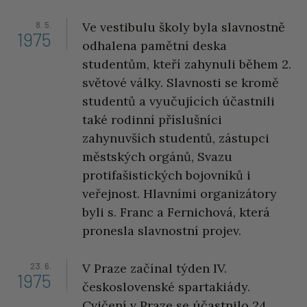
8. 5.
Ve vestibulu školy byla slavnostně
1975
odhalena pamětní deska
studentům, kteří zahynuli během 2.
světové války. Slavnosti se kromě
studentů a vyučujících účastnili
také rodinní příslušníci
zahynuvších studentů, zástupci
městských orgánů, Svazu
protifašistických bojovníků i
veřejnost. Hlavními organizátory
byli s. Franc a Fernichová, která
pronesla slavnostní projev.
23. 6.
V Praze začínal týden IV.
1975
československé spartakiády.
Cvičení v Praze se účastnilo 24