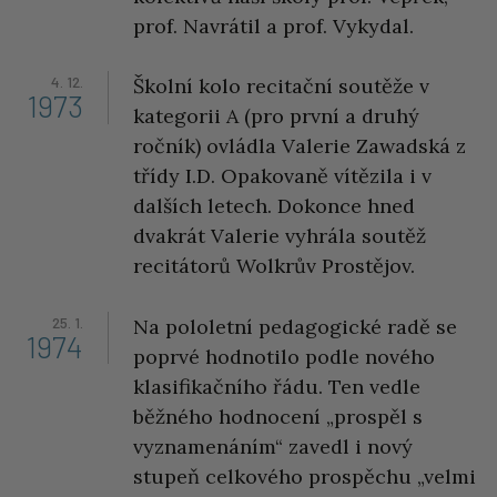
prof. Navrátil a prof. Vykydal.
4. 12.
Školní kolo recitační soutěže v
1973
kategorii A (pro první a druhý
ročník) ovládla Valerie Zawadská z
třídy I.D. Opakovaně vítězila i v
dalších letech. Dokonce hned
dvakrát Valerie vyhrála soutěž
recitátorů Wolkrův Prostějov.
25. 1.
Na pololetní pedagogické radě se
1974
poprvé hodnotilo podle nového
klasifikačního řádu. Ten vedle
běžného hodnocení „prospěl s
vyznamenáním“ zavedl i nový
stupeň celkového prospěchu „velmi