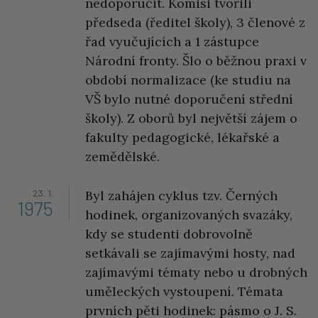
nedoporučit. Komisi tvořili
předseda (ředitel školy), 3 členové z
řad vyučujících a 1 zástupce
Národní fronty. Šlo o běžnou praxi v
období normalizace (ke studiu na
VŠ bylo nutné doporučení střední
školy). Z oborů byl největší zájem o
fakulty pedagogické, lékařské a
zemědělské.
23. 1.
Byl zahájen cyklus tzv. Černých
1975
hodinek, organizovaných svazáky,
kdy se studenti dobrovolně
setkávali se zajímavými hosty, nad
zajímavými tématy nebo u drobných
uměleckých vystoupení. Témata
prvních pěti hodinek: pásmo o J. S.