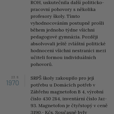
ROH, uskutečnila další politicko-
pracovní pohovory s několika
profesory školy. Tímto
vyhodnocováním postupně prošli
během jednoho týdne všichni
pedagogové gymnázia. Později
absolvovali ještě zvláštní politické
hodnocení všichni nestraníci mezi
učiteli formou individuálních
pohovorů.
23. 9.
SRPŠ školy zakoupilo pro její
1970
potřebu u Domácích potřeb v
Zábřehu magnetofon B 4, výrobní
číslo 430 284, inventární číslo Jaz-
93. Magnetofon je čtyřstopý v ceně
3190,- Kčs. Současně byly