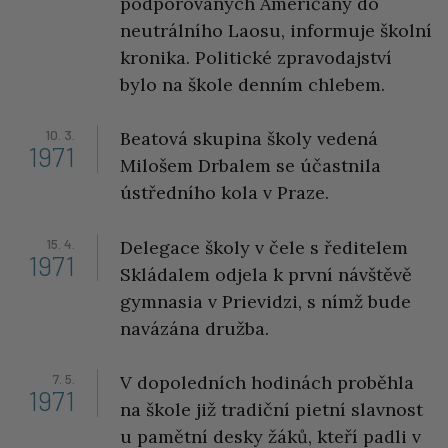
podporovaných Američany do
neutrálního Laosu, informuje školní
kronika. Politické zpravodajství
bylo na škole denním chlebem.
10. 3.
Beatová skupina školy vedená
1971
Milošem Drbalem se účastnila
ústředního kola v Praze.
15. 4.
Delegace školy v čele s ředitelem
1971
Skládalem odjela k první návštěvě
gymnasia v Prievidzi, s nímž bude
navázána družba.
7. 5.
V dopoledních hodinách proběhla
1971
na škole již tradiční pietní slavnost
u pamětní desky žáků, kteří padli v