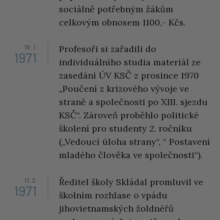
sociálně potřebným žákům
celkovým obnosem 1100,- Kčs.
19. 1.
Profesoři si zařadili do
1971
individuálního studia materiál ze
zasedání ÚV KSČ z prosince 1970
„Poučení z krizového vývoje ve
straně a společnosti po XIII. sjezdu
KSČ“. Zároveň proběhlo politické
školení pro studenty 2. ročníku
(„Vedoucí úloha strany“, “ Postavení
mladého člověka ve společnosti“).
11. 2.
Ředitel školy Skládal promluvil ve
1971
školním rozhlase o vpádu
jihovietnamských žoldnéřů